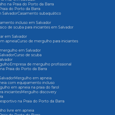
lho na Praia do Porto da Barra
raia do Porto da Barra
 Salvador
Casamento subaquático
pamento incluso em Salvador
ásico de scuba para iniciantes em Salvador
mar em Salvador
em apneia
Curso de mergulho para iniciantes
e mergulho em Salvador
Salvador
Curso de scuba
Salvador
gulho
Empresa de mergulho profissional
 na Praia do Porto da Barra
Salvador
Mergulho em apneia
pneia com equipamento incluso
rgulho em apneia na praia do farol
a iniciantes
Mergulho discovery
ra
 esportivo na Praia do Porto da Barra
ulho livre em apneia