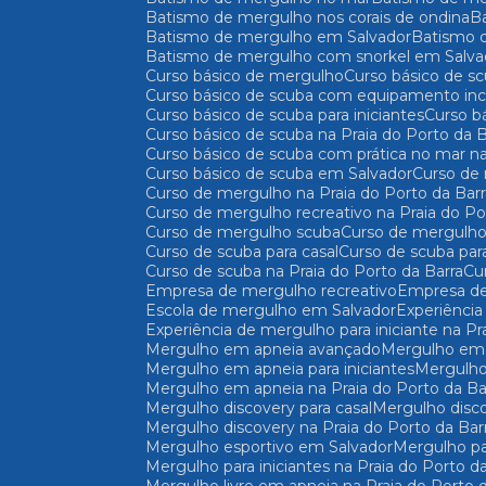
Batismo de mergulho nos corais de ondina
Batismo de mergulho em Salvador
Batismo
Batismo de mergulho com snorkel em Salva
Curso básico de mergulho
Curso básico de s
Curso básico de scuba com equipamento incl
Curso básico de scuba para iniciantes
Curso 
Curso básico de scuba na Praia do Porto da B
Curso básico de scuba com prática no mar na
Curso básico de scuba em Salvador
Curso d
Curso de mergulho na Praia do Porto da Bar
Curso de mergulho recreativo na Praia do Po
Curso de mergulho scuba
Curso de mergulho
Curso de scuba para casal
Curso de scuba par
Curso de scuba na Praia do Porto da Barra
C
Empresa de mergulho recreativo
Empresa d
Escola de mergulho em Salvador
Experiênc
Experiência de mergulho para iniciante na Pr
Mergulho em apneia avançado
Mergulho em
Mergulho em apneia para iniciantes
Mergulh
Mergulho em apneia na Praia do Porto da Ba
Mergulho discovery para casal
Mergulho disc
Mergulho discovery na Praia do Porto da Bar
Mergulho esportivo em Salvador
Mergulho pa
Mergulho para iniciantes na Praia do Porto d