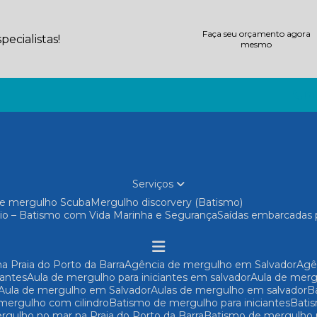
Faça seu orçamento agora
ecialistas!
mesmo
(71
Serviços
 de mergulho Scuba
Mergulho discorvery (Batismo)
io – Batismo com Vida Marinha e Segurança
Saídas embarcadas 
a Praia do Porto da Barra
Agência de mergulho em Salvador
Ag
iantes
Aula de mergulho para iniciantes em salvador
Aula de mer
Aula de mergulho em Salvador
Aulas de mergulho em salvador
 mergulho com cilindro
Batismo de mergulho para iniciantes
Bat
rgulho no mar na Praia do Porto da Barra
Batismo de mergulho