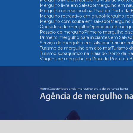
Mergulho livre em apneia na Praia do Porto 
Mergulho livre em Salvador
Mergulho em nau
Mergulho recreacional na Praia do Porto da 
Mergulho recreativo em grupo
Mergulho rec
Mergulho com scuba em salvador
Mergulho
Operadora de mergulho
Operadora de mergu
Passeio de mergulho
Primeiro mergulho dis
Primeiro mergulho para iniciantes em Salvad
Serviço de mergulho em salvador
Treinamen
Turismo de mergulho em alto mar
Turismo d
Turismo subaquático na Praia do Porto da Ba
Viagens de mergulho na Praia do Porto da B
Home
Categorias
agencia mergulho praia do porto da barra
Agência de mergulho na