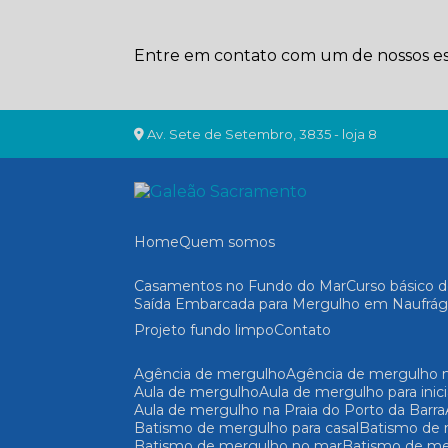
Entre em contato com um de nossos esp
Av. Sete de Setembro, 3835 - loja 8
Home
Quem somos
Casamentos no Fundo do Mar
Curso básico
Saída Embarcada para Mergulho em Naufrág
Projeto fundo limpo
Contato
Agência de mergulho
Agência de mergulho n
Aula de mergulho
Aula de mergulho para inic
Aula de mergulho na Praia do Porto da Barra
Batismo de mergulho para casal
Batismo de
Batismo de mergulho no mar
Batismo de me