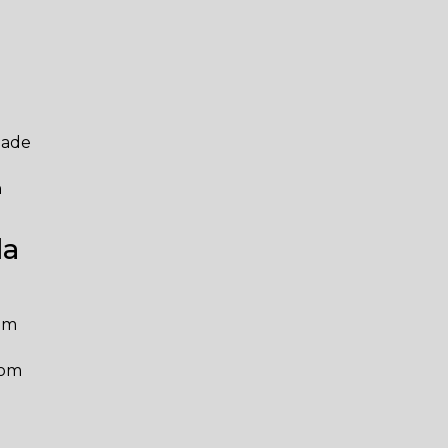
idade
a
da
 em
com