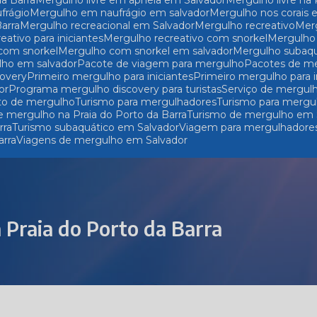
da Barra
Mergulho livre em apneia em Salvador
Mergulho livre na
frágio
Mergulho em naufrágio em salvador
Mergulho nos corais
Barra
Mergulho recreacional em Salvador
Mergulho recreativo
Me
reativo para iniciantes
Mergulho recreativo com snorkel
Mergulh
 com snorkel
Mergulho com snorkel em salvador
Mergulho subaq
lho em salvador
Pacote de viagem para mergulho
Pacotes de m
covery
Primeiro mergulho para iniciantes
Primeiro mergulho para 
or
Programa mergulho discovery para turistas
Serviço de mergul
to de mergulho
Turismo para mergulhadores
Turismo para mergu
e mergulho na Praia do Porto da Barra
Turismo de mergulho em 
rra
Turismo subaquático em Salvador
Viagem para mergulhadore
arra
Viagens de mergulho em Salvador
 Praia do Porto da Barra