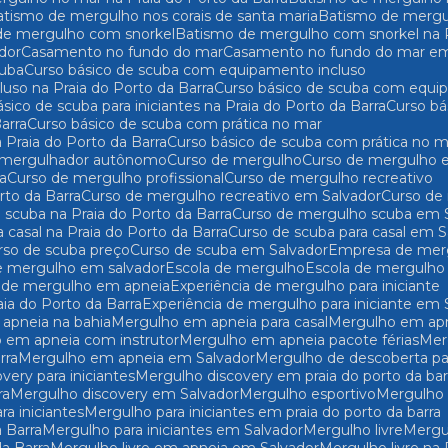
Batismo de mergulho nos corais de santa maria
Batismo de mergu
 de mergulho com snorkel
Batismo de mergulho com snorkel na P
dor
Casamento no fundo do mar
Casamento no fundo do mar em
cuba
Curso básico de scuba com equipamento incluso
uso na Praia do Porto da Barra
Curso básico de scuba com equi
básico de scuba para iniciantes na Praia do Porto da Barra
Curso b
arra
Curso básico de scuba com prática no mar
 Praia do Porto da Barra
Curso básico de scuba com prática no 
e mergulhador autônomo
Curso de mergulho
Curso de mergulho 
ra
Curso de mergulho profissional
Curso de mergulho recreativo
rto da Barra
Curso de mergulho recreativo em Salvador
Curso d
 scuba na Praia do Porto da Barra
Curso de mergulho scuba em 
a casal na Praia do Porto da Barra
Curso de scuba para casal em 
urso de scuba preço
Curso de scuba em Salvador
Empresa de mer
e mergulho em salvador
Escola de mergulho
Escola de mergulho
ia de mergulho em apneia
Experiência de mergulho para iniciante
aia do Porto da Barra
Experiência de mergulho para iniciante em 
 apneia na bahia
Mergulho em apneia para casal
Mergulho em a
o em apneia com instrutor
Mergulho em apneia pacote férias
Me
rra
Mergulho em apneia em Salvador
Mergulho de descoberta par
overy para iniciantes
Mergulho discovery em praia do porto da bar
ra
Mergulho discovery em Salvador
Mergulho esportivo
Mergulho
ra iniciantes
Mergulho para iniciantes em praia do porto da barra
a Barra
Mergulho para iniciantes em Salvador
Mergulho livre
Merg