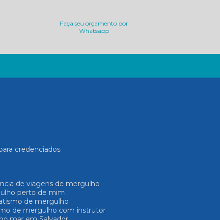
Faça seu orçamento por
Whatsapp
) 3264-2065
(71) 99272-3885
(71) 99637-7171
para credenciados
ência de viagens de mergulho
gulho perto de mim
Batismo de mergulho
ismo de mergulho com instrutor
 no mar em Salvador