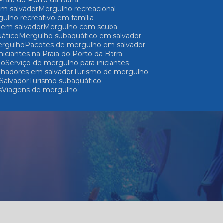
 Praia do Porto da Barra
 em salvador
Mergulho recreacional
rgulho recreativo em família
o em salvador
Mergulho com scuba
uático
Mergulho subaquático em salvador
ergulho
Pacotes de mergulho em salvador
iniciantes na Praia do Porto da Barra
ho
Serviço de mergulho para iniciantes
lhadores em salvador
Turismo de mergulho
Salvador
Turismo subaquático
s
Viagens de mergulho