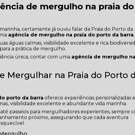
ência de mergulho na praia do
arinha, certamente já ouviu falar da Praia do Porto da
 uma
agência de mergulho na praia do porto da barra
.
uas águas calmas, visibilidade excelente e rica biodivers
 para a prática de mergulho.
riência única, contar com uma
agência de mergulho n
e Mergulhar na Praia do Porto 
o porto da barra
oferece experiências personalizadas
mas, visibilidade excelente e abundante vida marinha.
is até passeios para mergulhadores experientes, sempre 
panhamento próximo, assegurando que cada aventura
esquecível.
 Mergulho