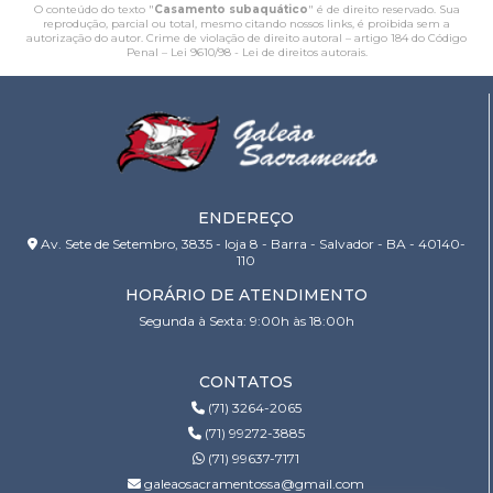
O conteúdo do texto "
Casamento subaquático
" é de direito reservado. Sua
reprodução, parcial ou total, mesmo citando nossos links, é proibida sem a
autorização do autor. Crime de violação de direito autoral – artigo 184 do Código
Penal –
Lei 9610/98 - Lei de direitos autorais
.
ENDEREÇO
Av. Sete de Setembro, 3835 - loja 8 - Barra - Salvador - BA - 40140-
110
HORÁRIO DE ATENDIMENTO
Segunda à Sexta: 9:00h às 18:00h
CONTATOS
(71) 3264-2065
(71) 99272-3885
(71) 99637-7171
galeaosacramentossa@gmail.com