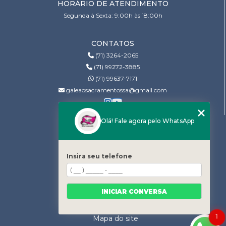
HORÁRIO DE ATENDIMENTO
Segunda à Sexta: 9:00h às 18:00h
CONTATOS
(71) 3264-2065
(71) 99272-3885
(71) 99637-7171
galeaosacramentossa@gmail.com
Olá! Fale agora pelo WhatsApp
MENU
Home
Quem somos
Insira seu telefone
Serviços
Projeto fundo limpo
INICIAR CONVERSA
Contato
Categorias
1
Mapa do site