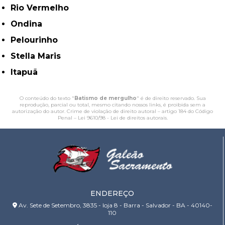
Rio Vermelho
Ondina
Pelourinho
Stella Maris
Itapuã
O conteúdo do texto "
Batismo de mergulho
" é de direito reservado. Sua
reprodução, parcial ou total, mesmo citando nossos links, é proibida sem a
autorização do autor. Crime de violação de direito autoral – artigo 184 do Código
Penal –
Lei 9610/98 - Lei de direitos autorais
.
ENDEREÇO
Av. Sete de Setembro, 3835 - loja 8 - Barra - Salvador - BA - 40140-
110