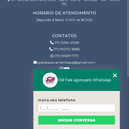
110
HORÁRIO DE ATENDIMENTO
Segunda à Sexta: 9:00h às 18:00h
CONTATOS
(71) 3264-2065
(71) 99272-3885
(71) 99637-7171
galeaosacramentossa@gmail.com
Olá! Fale agora pelo WhatsApp
MENU
Home
Quem somos
Insira seu telefone
Serviços
Projeto fundo limpo
INICIAR CONVERSA
Contato
Categorias