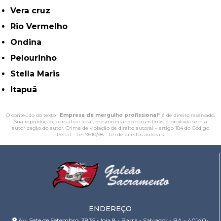
Vera cruz
Rio Vermelho
Ondina
Pelourinho
Stella Maris
Itapuã
O conteúdo do texto "
Empresa de mergulho profissional
" é de direito reservado.
Sua reprodução, parcial ou total, mesmo citando nossos links, é proibida sem a
autorização do autor. Crime de violação de direito autoral – artigo 184 do Código
Penal –
Lei 9610/98 - Lei de direitos autorais
.
ENDEREÇO
Av. Sete de Setembro, 3835 - loja 8 - Barra - Salvador - BA - 40140-