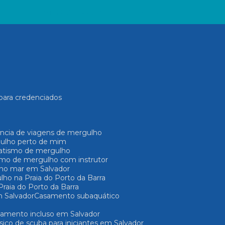
) 3264-2065
(71) 99272-3885
(71) 99637-7171
para credenciados
ência de viagens de mergulho
gulho perto de mim
Batismo de mergulho
ismo de mergulho com instrutor
 no mar em Salvador
lho na Praia do Porto da Barra
raia do Porto da Barra
 Salvador
Casamento subaquático
pamento incluso em Salvador
ásico de scuba para iniciantes em Salvador