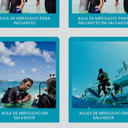
AULA DE MERGULHO PARA
AULA DE MERGULHO PAR
INICIANTES
INICIANTES EM SALVADO
AULA DE MERGULHO EM
AULAS DE MERGULHO EM
SALVADOR
SALVADOR