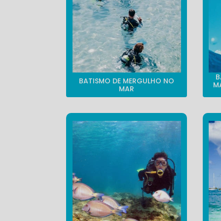
B
BATISMO DE MERGULHO NO
M
MAR