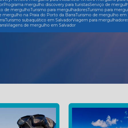
or
Programa mergulho discovery para turistas
Serviço de mergul
to de mergulho
Turismo para mergulhadores
Turismo para mergu
e mergulho na Praia do Porto da Barra
Turismo de mergulho em 
rra
Turismo subaquático em Salvador
Viagem para mergulhadore
arra
Viagens de mergulho em Salvador