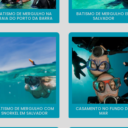
ATISMO DE MERGULHO NA
BATISMO DE MERGULHO 
RAIA DO PORTO DA BARRA
SALVADOR
ATISMO DE MERGULHO COM
CASAMENTO NO FUNDO 
SNORKEL EM SALVADOR
MAR