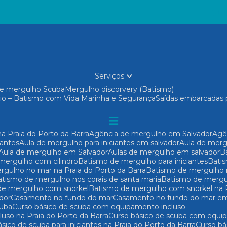
(71
Serviços
 de mergulho Scuba
Mergulho discorvery (Batismo)
io – Batismo com Vida Marinha e Segurança
Saídas embarcadas 
a Praia do Porto da Barra
Agência de mergulho em Salvador
Ag
iantes
Aula de mergulho para iniciantes em salvador
Aula de mer
Aula de mergulho em Salvador
Aulas de mergulho em salvador
 mergulho com cilindro
Batismo de mergulho para iniciantes
Bat
rgulho no mar na Praia do Porto da Barra
Batismo de mergulho
Batismo de mergulho nos corais de santa maria
Batismo de mergu
 de mergulho com snorkel
Batismo de mergulho com snorkel na P
dor
Casamento no fundo do mar
Casamento no fundo do mar em
cuba
Curso básico de scuba com equipamento incluso
uso na Praia do Porto da Barra
Curso básico de scuba com equi
básico de scuba para iniciantes na Praia do Porto da Barra
Curso b