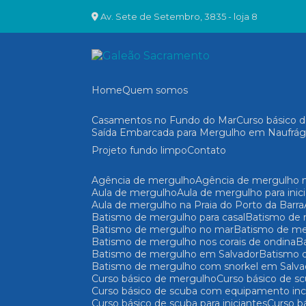
Av. Sete de Setembro, 3835 - loja 8
Home
Quem somos
Casamentos no Fundo do Mar
Curso básico
Saída Embarcada para Mergulho em Naufrág
Projeto fundo limpo
Contato
Agência de mergulho
Agência de mergulho n
Aula de mergulho
Aula de mergulho para inic
Aula de mergulho na Praia do Porto da Barra
Batismo de mergulho para casal
Batismo de
Batismo de mergulho no mar
Batismo de me
Batismo de mergulho nos corais de ondina
Batismo de mergulho em Salvador
Batismo
Batismo de mergulho com snorkel em Salva
Curso básico de mergulho
Curso básico de s
Curso básico de scuba com equipamento incl
Curso básico de scuba para iniciantes
Curso 