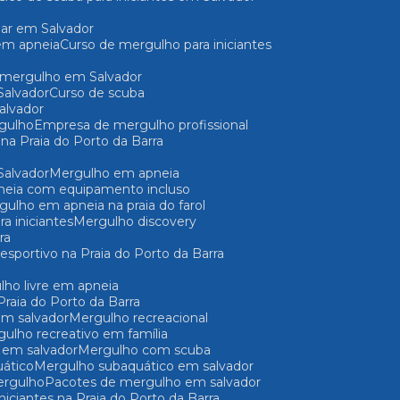
mar em Salvador
em apneia
Curso de mergulho para iniciantes
e mergulho em Salvador
Salvador
Curso de scuba
Salvador
gulho
Empresa de mergulho profissional
 na Praia do Porto da Barra
Salvador
Mergulho em apneia
pneia com equipamento incluso
rgulho em apneia na praia do farol
a iniciantes
Mergulho discovery
ra
 esportivo na Praia do Porto da Barra
ulho livre em apneia
 Praia do Porto da Barra
 em salvador
Mergulho recreacional
rgulho recreativo em família
o em salvador
Mergulho com scuba
uático
Mergulho subaquático em salvador
ergulho
Pacotes de mergulho em salvador
iniciantes na Praia do Porto da Barra