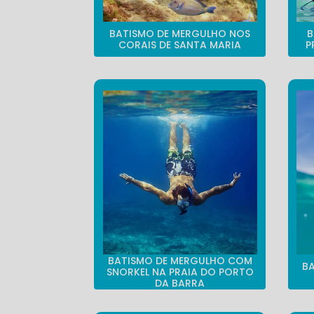
BATISMO DE MERGULHO NOS
B
CORAIS DE SANTA MARIA
P
BATISMO DE MERGULHO COM
B
SNORKEL NA PRAIA DO PORTO
DA BARRA