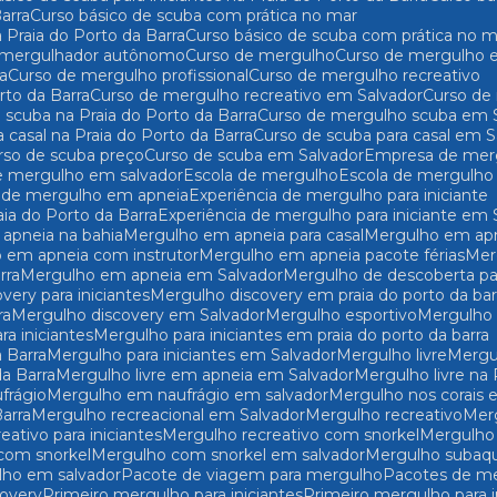
arra
Curso básico de scuba com prática no mar
 Praia do Porto da Barra
Curso básico de scuba com prática no 
e mergulhador autônomo
Curso de mergulho
Curso de mergulho 
ra
Curso de mergulho profissional
Curso de mergulho recreativo
rto da Barra
Curso de mergulho recreativo em Salvador
Curso d
 scuba na Praia do Porto da Barra
Curso de mergulho scuba em 
a casal na Praia do Porto da Barra
Curso de scuba para casal em 
urso de scuba preço
Curso de scuba em Salvador
Empresa de mer
e mergulho em salvador
Escola de mergulho
Escola de mergulho
ia de mergulho em apneia
Experiência de mergulho para iniciante
aia do Porto da Barra
Experiência de mergulho para iniciante em 
 apneia na bahia
Mergulho em apneia para casal
Mergulho em a
o em apneia com instrutor
Mergulho em apneia pacote férias
Me
rra
Mergulho em apneia em Salvador
Mergulho de descoberta par
overy para iniciantes
Mergulho discovery em praia do porto da bar
ra
Mergulho discovery em Salvador
Mergulho esportivo
Mergulho
ra iniciantes
Mergulho para iniciantes em praia do porto da barra
a Barra
Mergulho para iniciantes em Salvador
Mergulho livre
Merg
da Barra
Mergulho livre em apneia em Salvador
Mergulho livre na
frágio
Mergulho em naufrágio em salvador
Mergulho nos corais
Barra
Mergulho recreacional em Salvador
Mergulho recreativo
Me
reativo para iniciantes
Mergulho recreativo com snorkel
Mergulh
 com snorkel
Mergulho com snorkel em salvador
Mergulho subaq
lho em salvador
Pacote de viagem para mergulho
Pacotes de m
covery
Primeiro mergulho para iniciantes
Primeiro mergulho para 