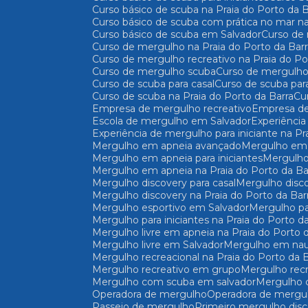
Curso básico de scuba na Praia do Porto da B
Curso básico de scuba com prática no mar na
Curso básico de scuba em Salvador
Curso d
Curso de mergulho na Praia do Porto da Bar
Curso de mergulho recreativo na Praia do Po
Curso de mergulho scuba
Curso de mergulho
Curso de scuba para casal
Curso de scuba par
Curso de scuba na Praia do Porto da Barra
C
Empresa de mergulho recreativo
Empresa d
Escola de mergulho em Salvador
Experiênc
Experiência de mergulho para iniciante na Pr
Mergulho em apneia avançado
Mergulho em
Mergulho em apneia para iniciantes
Mergulh
Mergulho em apneia na Praia do Porto da Ba
Mergulho discovery para casal
Mergulho disc
Mergulho discovery na Praia do Porto da Bar
Mergulho esportivo em Salvador
Mergulho pa
Mergulho para iniciantes na Praia do Porto d
Mergulho livre em apneia na Praia do Porto 
Mergulho livre em Salvador
Mergulho em nau
Mergulho recreacional na Praia do Porto da 
Mergulho recreativo em grupo
Mergulho rec
Mergulho com scuba em salvador
Mergulho
Operadora de mergulho
Operadora de mergu
Passeio de mergulho
Primeiro mergulho dis