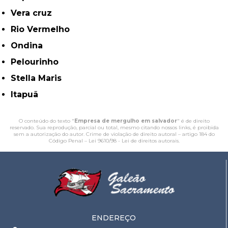
Vera cruz
Rio Vermelho
Ondina
Pelourinho
Stella Maris
Itapuã
O conteúdo do texto "
Empresa de mergulho em salvador
" é de direito
reservado. Sua reprodução, parcial ou total, mesmo citando nossos links, é proibida
sem a autorização do autor. Crime de violação de direito autoral – artigo 184 do
Código Penal –
Lei 9610/98 - Lei de direitos autorais
.
ENDEREÇO