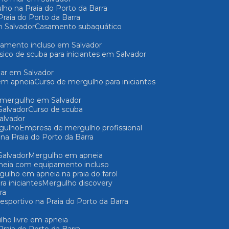
lho na Praia do Porto da Barra
raia do Porto da Barra
 Salvador
Casamento subaquático
pamento incluso em Salvador
ásico de scuba para iniciantes em Salvador
mar em Salvador
em apneia
Curso de mergulho para iniciantes
e mergulho em Salvador
Salvador
Curso de scuba
Salvador
gulho
Empresa de mergulho profissional
 na Praia do Porto da Barra
Salvador
Mergulho em apneia
pneia com equipamento incluso
rgulho em apneia na praia do farol
a iniciantes
Mergulho discovery
ra
 esportivo na Praia do Porto da Barra
ulho livre em apneia