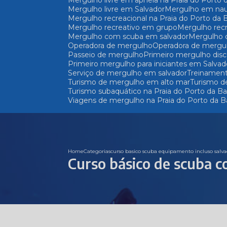
Mergulho livre em apneia na Praia do Porto 
Mergulho livre em Salvador
Mergulho em nau
Mergulho recreacional na Praia do Porto da 
Mergulho recreativo em grupo
Mergulho rec
Mergulho com scuba em salvador
Mergulho
Operadora de mergulho
Operadora de mergu
Passeio de mergulho
Primeiro mergulho dis
Primeiro mergulho para iniciantes em Salvad
Serviço de mergulho em salvador
Treinamen
Turismo de mergulho em alto mar
Turismo d
Turismo subaquático na Praia do Porto da Ba
Viagens de mergulho na Praia do Porto da B
Home
Categorias
curso basico scuba equipamento incluso salva
Curso básico de scuba 