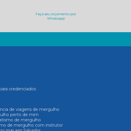
Faça seu orçamento por
Whatsapp
) 3264-2065
(71) 99272-3885
(71) 99637-7171
para credenciados
ência de viagens de mergulho
gulho perto de mim
Batismo de mergulho
ismo de mergulho com instrutor
 no mar em Salvador