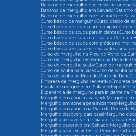
Batismo de mergulho nos corais de ondina
Batismo de mergulho em Salvador
Batismo
Batismo de mergulho com snorkel em Salva
Curso básico de mergulho
Curso básico de s
Curso básico de scuba com equipamento incl
Curso básico de scuba para iniciantes
Curso 
Curso básico de scuba na Praia do Porto da B
Curso básico de scuba com prática no mar na
Curso básico de scuba em Salvador
Curso d
Curso de mergulho na Praia do Porto da Bar
Curso de mergulho recreativo na Praia do Po
Curso de mergulho scuba
Curso de mergulho
Curso de scuba para casal
Curso de scuba par
Curso de scuba na Praia do Porto da Barra
C
Empresa de mergulho recreativo
Empresa d
Escola de mergulho em Salvador
Experiênc
Experiência de mergulho para iniciante na Pr
Mergulho em apneia avançado
Mergulho em
Mergulho em apneia para iniciantes
Mergulh
Mergulho em apneia na Praia do Porto da Ba
Mergulho discovery para casal
Mergulho disc
Mergulho discovery na Praia do Porto da Bar
Mergulho esportivo em Salvador
Mergulho pa
Mergulho para iniciantes na Praia do Porto d