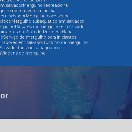
 Praia do Porto da Barra
 em salvador
Mergulho recreacional
rgulho recreativo em família
o em salvador
Mergulho com scuba
uático
Mergulho subaquático em salvador
ergulho
Pacotes de mergulho em salvador
iniciantes na Praia do Porto da Barra
ho
Serviço de mergulho para iniciantes
lhadores em salvador
Turismo de mergulho
Salvador
Turismo subaquático
s
Viagens de mergulho
dor