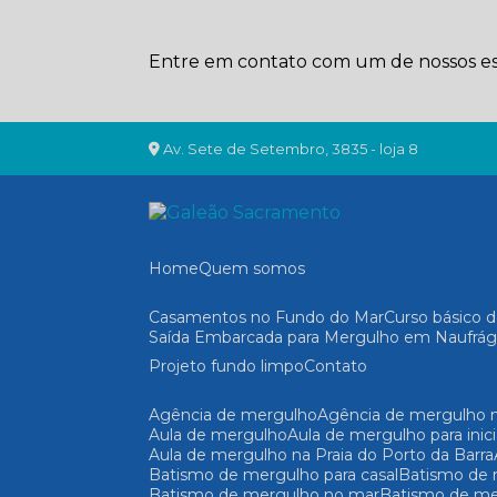
Entre em contato com um de nossos esp
Av. Sete de Setembro, 3835 - loja 8
Home
Quem somos
Casamentos no Fundo do Mar
Curso básico
Saída Embarcada para Mergulho em Naufrág
Projeto fundo limpo
Contato
Agência de mergulho
Agência de mergulho n
Aula de mergulho
Aula de mergulho para inic
Aula de mergulho na Praia do Porto da Barra
Batismo de mergulho para casal
Batismo de
Batismo de mergulho no mar
Batismo de me