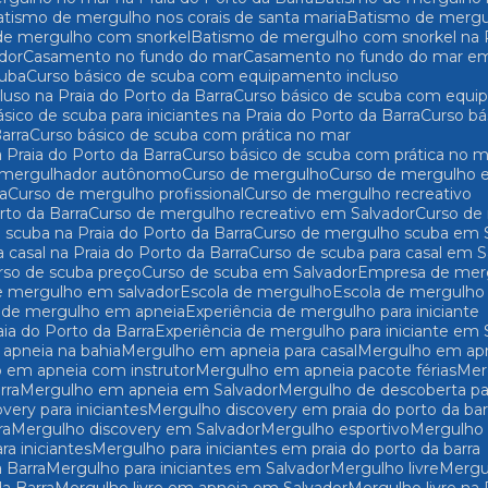
Batismo de mergulho nos corais de santa maria
Batismo de mergu
 de mergulho com snorkel
Batismo de mergulho com snorkel na P
dor
Casamento no fundo do mar
Casamento no fundo do mar em
cuba
Curso básico de scuba com equipamento incluso
uso na Praia do Porto da Barra
Curso básico de scuba com equi
básico de scuba para iniciantes na Praia do Porto da Barra
Curso b
arra
Curso básico de scuba com prática no mar
 Praia do Porto da Barra
Curso básico de scuba com prática no 
e mergulhador autônomo
Curso de mergulho
Curso de mergulho 
ra
Curso de mergulho profissional
Curso de mergulho recreativo
rto da Barra
Curso de mergulho recreativo em Salvador
Curso d
 scuba na Praia do Porto da Barra
Curso de mergulho scuba em 
a casal na Praia do Porto da Barra
Curso de scuba para casal em 
urso de scuba preço
Curso de scuba em Salvador
Empresa de mer
e mergulho em salvador
Escola de mergulho
Escola de mergulho
ia de mergulho em apneia
Experiência de mergulho para iniciante
aia do Porto da Barra
Experiência de mergulho para iniciante em 
 apneia na bahia
Mergulho em apneia para casal
Mergulho em a
o em apneia com instrutor
Mergulho em apneia pacote férias
Me
rra
Mergulho em apneia em Salvador
Mergulho de descoberta par
overy para iniciantes
Mergulho discovery em praia do porto da bar
ra
Mergulho discovery em Salvador
Mergulho esportivo
Mergulho
ra iniciantes
Mergulho para iniciantes em praia do porto da barra
a Barra
Mergulho para iniciantes em Salvador
Mergulho livre
Merg