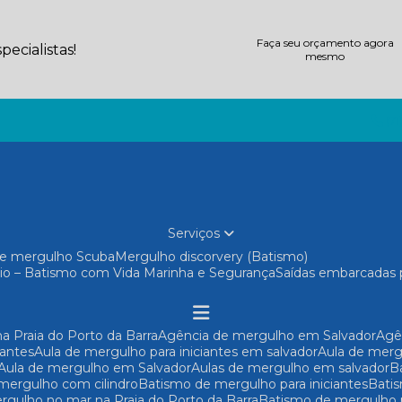
Faça seu orçamento agora
ecialistas!
mesmo
(71
Serviços
 de mergulho Scuba
Mergulho discorvery (Batismo)
io – Batismo com Vida Marinha e Segurança
Saídas embarcadas 
a Praia do Porto da Barra
Agência de mergulho em Salvador
Ag
iantes
Aula de mergulho para iniciantes em salvador
Aula de mer
Aula de mergulho em Salvador
Aulas de mergulho em salvador
 mergulho com cilindro
Batismo de mergulho para iniciantes
Bat
rgulho no mar na Praia do Porto da Barra
Batismo de mergulho