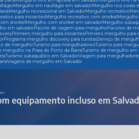
da Barra
Mergulho livre em apneia em Salvador
Mergulho livre na
frágio
Mergulho em naufrágio em salvador
Mergulho nos corais
Barra
Mergulho recreacional em Salvador
Mergulho recreativo
Me
reativo para iniciantes
Mergulho recreativo com snorkel
Mergulh
 com snorkel
Mergulho com snorkel em salvador
Mergulho subaq
lho em salvador
Pacote de viagem para mergulho
Pacotes de m
covery
Primeiro mergulho para iniciantes
Primeiro mergulho para 
or
Programa mergulho discovery para turistas
Serviço de mergul
to de mergulho
Turismo para mergulhadores
Turismo para mergu
e mergulho na Praia do Porto da Barra
Turismo de mergulho em 
rra
Turismo subaquático em Salvador
Viagem para mergulhadore
arra
Viagens de mergulho em Salvador
dor
com equipamento incluso em Salva